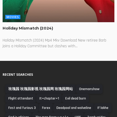
MOVIES
Holiday Mismatch (2024)
Holiday Mismatch (2024) Mp4 Mkv Download New retiree Barb
joins a Holiday Committee but clashes with...
RECENT SEARCHES
玫瑰园 玫瑰园影视 玫瑰园网 玫瑰园网站
Onemanshow
Flight attendant
It+chapter+1
Evil dead burn
Fast and furious 3
Forex
Deadpool and wolveline
If lakhe