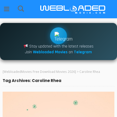
Stay updated with the latest releases
Join
Webloaded Movies
on
Telegram
[WebloadedMovies Free Download Movies 2026]
>
Caroline Rhea
Tag Archives: Caroline Rhea