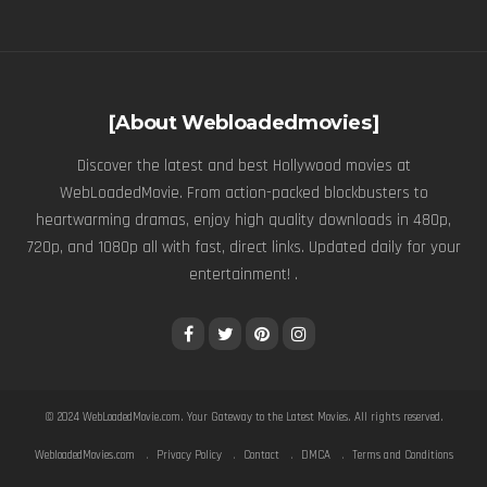
[About Webloadedmovies]
Discover the latest and best Hollywood movies at
WebLoadedMovie. From action-packed blockbusters to
heartwarming dramas, enjoy high quality downloads in 480p,
720p, and 1080p all with fast, direct links. Updated daily for your
entertainment! .
© 2024
WebLoadedMovie.com
. Your Gateway to the Latest Movies. All rights reserved.
WebloadedMovies.com
Privacy Policy
Contact
DMCA
Terms and Conditions